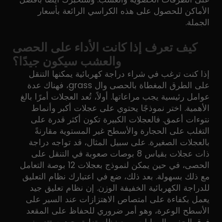
الأماكن للحصول على هذه الكراسي الرائعة بأسعار
الجملة.
كيف تعرف إذا كانت الأداء على الحصى
والعشب سيكون جيدًا؟
إذا كنت ترغب في شراء دراجة كهربائية يمكنها التنقل
على الطرق المغطاة بالحصى وال grass، فهناك عدة
عوامل رئيسية يجب مراعاتها. أولاً، تُعد العجلات أمرًا بالغ
الأهمية. اختر نموذجًا يحتوي على عجلات أكبر وأنماط
نتوءات أعمق. فالعجلات الكبيرة تكون أكثر قدرة على
التغلب على الحجارة والأسطح غير المستوية مقارنةً
بالعجلات الصغيرة. على سبيل المثال، قد تواجه دراجة
ذات عجلات بقياس 8 بوصات صعوبة في التنقل على
الحصى، في حين يمكن لنموذج بعجلات 12 بوصة التعامل
مع ذلك بسهولة. بعد ذلك، ضع في اعتبارك نظام التعليق
للدراجة الكهربائية الخفيفة الوزن. إن نظام تعليق جيد
يعمل بكفاءة على امتصاص الاهتزازات عند السير على
الأسطح الوعرة، وهو أمر ضروري للحفاظ على المقعد
فوق الحفر والمطبات. ومع نظام تعليق جيد، ستتعرض