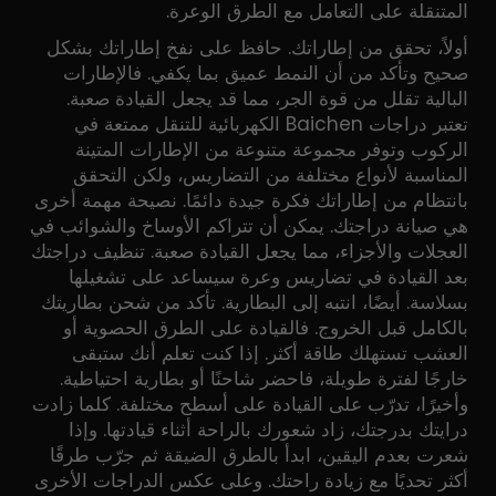
المتنقلة على التعامل مع الطرق الوعرة.
أولاً، تحقق من إطاراتك. حافظ على نفخ إطاراتك بشكل
صحيح وتأكد من أن النمط عميق بما يكفي. فالإطارات
البالية تقلل من قوة الجر، مما قد يجعل القيادة صعبة.
تعتبر دراجات Baichen الكهربائية للتنقل ممتعة في
الركوب وتوفر مجموعة متنوعة من الإطارات المتينة
المناسبة لأنواع مختلفة من التضاريس، ولكن التحقق
بانتظام من إطاراتك فكرة جيدة دائمًا. نصيحة مهمة أخرى
هي صيانة دراجتك. يمكن أن تتراكم الأوساخ والشوائب في
العجلات والأجزاء، مما يجعل القيادة صعبة. تنظيف دراجتك
بعد القيادة في تضاريس وعرة سيساعد على تشغيلها
بسلاسة. أيضًا، انتبه إلى البطارية. تأكد من شحن بطاريتك
بالكامل قبل الخروج. فالقيادة على الطرق الحصوية أو
العشب تستهلك طاقة أكثر. إذا كنت تعلم أنك ستبقى
خارجًا لفترة طويلة، فاحضر شاحنًا أو بطارية احتياطية.
وأخيرًا، تدرّب على القيادة على أسطح مختلفة. كلما زادت
درايتك بدرجتك، زاد شعورك بالراحة أثناء قيادتها. وإذا
شعرت بعدم اليقين، ابدأ بالطرق الضيقة ثم جرّب طرقًا
أكثر تحديًا مع زيادة راحتك. وعلى عكس الدراجات الأخرى