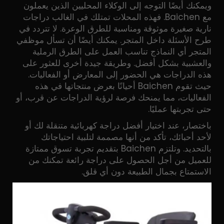
ويمكنك أيضًا التوجه إلى الوكلاء المحليين الذين يعملون
مع Baichen. فهذه المحلات تمتلك في الغالب دراجات
نارية صغيرة موثوقة ومناسبة للطرق الوعرة. لا تتردد في
طرح الأسئلة داخل المتجر. يمكنك أيضًا أن تسأل موظفي
المتجر أي النماذج تناسب العمل على الطرق الرملية
والعشبية بشكل أفضل. وطريقة جيدة أخرى للعثور على
هذه الدراجات هي الحضور إلى المعارض أو الفعاليات.
حيث تقوم Baichen أحيانًا بعرض منتجاتها في هذه
الفعاليات، مما يمنحك فرصة لرؤية الدراجات عن قرب، أو
حتى تجربتها عمليًا.
باختصار، عند اختيار أفضل دراجة كهربائية متنقلة لك أو
لأحد أحبائك، تأكد من أنها مصممة لتلبية احتياجاتك
بالتحديد. وتلتزم Baichen بتقديم تجربة تسوق ممتازة
للعميل من أجل الحصول على دراجة رائعة تمكنك من
الاستمتاع بجمال الطبيعة دون أي قلق.