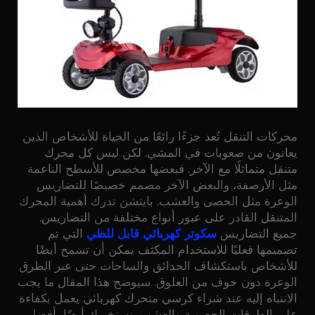
محركات التنقل تُعد جزءًا رائعًا من الحياة للأشخاص الذين
يعانون من صعوبات في المشي. لكن ليس كل محرك
متنقل متماثلًا مع الآخر. فبعضها مخصص للأسطح الناعمة
مثل الأرصفة، والبعض الآخر مصمم خصيصًا للتضاريس
الوعرة مثل الحصى والعشب. بايتشن تدرك أهمية المحرك
المتنقل القادر على عبور أنواع مختلفة من التضاريس.
جميع التضاريس
سكوتر كهربائي قابل للطي
التي تم
تصميمها فعليًا للاستخدام المكثف يمكن أن تسمح أيضًا
للأشخاص باستكشاف الحدائق والساحات حتى عبر الطرق
الوعرة دون خوف من العلوق. سيوضح هذا المقال ما يجب
الانتباه إليه عند شراء كرسي متحرك كهربائي يعمل بكفاءة
على الطرقات الحصوية والعشب. وسنخبرك أيضًا بأفضل