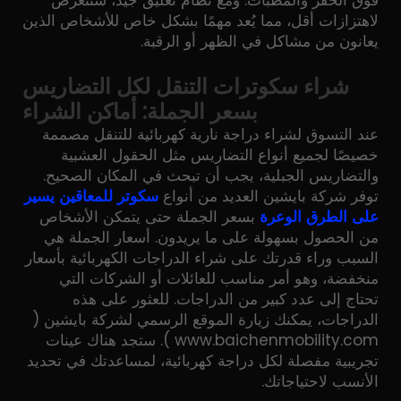
لاهتزازات أقل، مما يُعد مهمًا بشكل خاص للأشخاص الذين
يعانون من مشاكل في الظهر أو الرقبة.
شراء سكوترات التنقل لكل التضاريس
بسعر الجملة: أماكن الشراء
عند التسوق لشراء دراجة نارية كهربائية للتنقل مصممة
خصيصًا لجميع أنواع التضاريس مثل الحقول العشبية
والتضاريس الجبلية، يجب أن تبحث في المكان الصحيح.
توفر شركة بايشين العديد من أنواع
سكوتر للمعاقين يسير
على الطرق الوعرة
بسعر الجملة حتى يتمكن الأشخاص
من الحصول بسهولة على ما يريدون. أسعار الجملة هي
السبب وراء قدرتك على شراء الدراجات الكهربائية بأسعار
منخفضة، وهو أمر مناسب للعائلات أو الشركات التي
تحتاج إلى عدد كبير من الدراجات. للعثور على هذه
الدراجات، يمكنك زيارة الموقع الرسمي لشركة بايشين (
www.baichenmobility.com
). ستجد هناك عينات
تجريبية مفصلة لكل دراجة كهربائية، لمساعدتك في تحديد
الأنسب لاحتياجاتك.