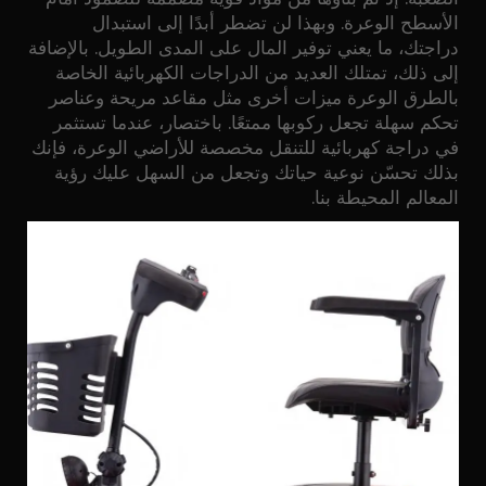
الأسطح الوعرة. وبهذا لن تضطر أبدًا إلى استبدال
دراجتك، ما يعني توفير المال على المدى الطويل. بالإضافة
إلى ذلك، تمتلك العديد من الدراجات الكهربائية الخاصة
بالطرق الوعرة ميزات أخرى مثل مقاعد مريحة وعناصر
تحكم سهلة تجعل ركوبها ممتعًا. باختصار، عندما تستثمر
في دراجة كهربائية للتنقل مخصصة للأراضي الوعرة، فإنك
بذلك تحسّن نوعية حياتك وتجعل من السهل عليك رؤية
المعالم المحيطة بنا.