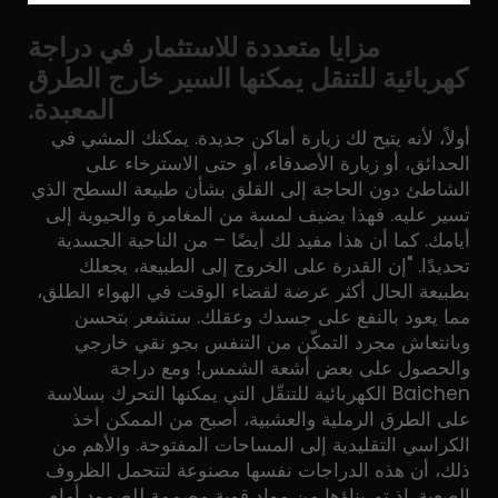
مزايا متعددة للاستثمار في دراجة
كهربائية للتنقل يمكنها السير خارج الطرق
المعبدة.
أولاً، لأنه يتيح لك زيارة أماكن جديدة. يمكنك المشي في
الحدائق، أو زيارة الأصدقاء، أو حتى الاسترخاء على
الشاطئ دون الحاجة إلى القلق بشأن طبيعة السطح الذي
تسير عليه. فهذا يضيف لمسة من المغامرة والحيوية إلى
أيامك. كما أن هذا مفيد لك أيضًا – من الناحية الجسدية
تحديدًا. "إن القدرة على الخروج إلى الطبيعة، يجعلك
بطبيعة الحال أكثر عرضة لقضاء الوقت في الهواء الطلق،
مما يعود بالنفع على جسدك وعقلك. ستشعر بتحسن
وبانتعاش مجرد التمكّن من التنفس بجو نقي خارجي
والحصول على بعض أشعة الشمس! ومع دراجة
Baichen الكهربائية للتنقّل التي يمكنها التحرك بسلاسة
على الطرق الرملية والعشبية، أصبح من الممكن أخذ
الكراسي التقليدية إلى المساحات المفتوحة. والأهم من
ذلك، أن هذه الدراجات نفسها مصنوعة لتتحمل الظروف
الصعبة. إذ تم بناؤها من مواد قوية مصممة للصمود أمام