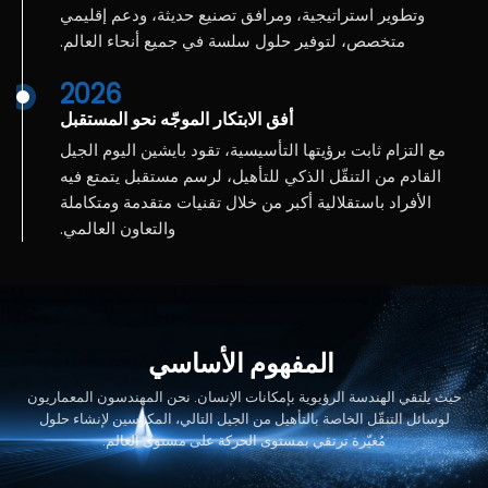
وتطوير استراتيجية، ومرافق تصنيع حديثة، ودعم إقليمي
متخصص، لتوفير حلول سلسة في جميع أنحاء العالم.
2026
أفق الابتكار الموجّه نحو المستقبل
مع التزام ثابت برؤيتها التأسيسية، تقود بايشين اليوم الجيل
القادم من التنقّل الذكي للتأهيل، لرسم مستقبل يتمتع فيه
الأفراد باستقلالية أكبر من خلال تقنيات متقدمة ومتكاملة
والتعاون العالمي.
المفهوم
الأساسي
حيث يلتقي الهندسة الرؤيوية بإمكانات الإنسان. نحن المهندسون المعماريون
لوسائل التنقّل الخاصة بالتأهيل من الجيل التالي، المكرسين لإنشاء حلول
مُغيّرة ترتقي بمستوى الحركة على مستوى العالم.