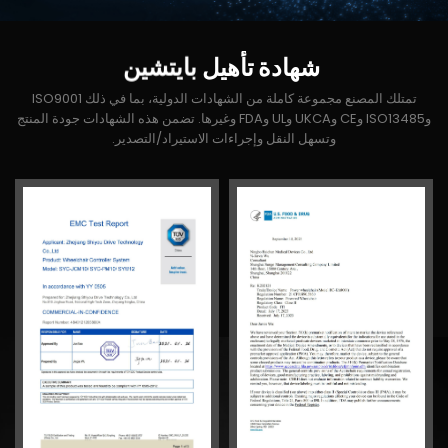
شهادة
تأهيل
بايتشين
تمتلك المصنع مجموعة كاملة من الشهادات الدولية، بما في ذلك ISO9001
وISO13485 وCE وUKCA وUL وFDA وغيرها. تضمن هذه الشهادات جودة المنتج
وتسهل النقل وإجراءات الاستيراد/التصدير.