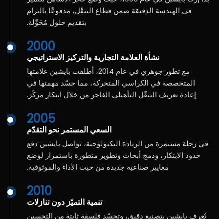
في الهندسة الدقيقة ضمن قطاع التنقّل، مدفوعًا بالتزام
بتقديم حلول مُحَوِّلة.
2000
نشأة العلامة التجارية والتركيز الاستراتيجي
مع تطور جوهري في عام 2014، أطلقت بايشين علامتها
المتخصصة في الكراسي المتحركة، مما جسّد مهمتها في
إعادة تعريف التنقّل التأهيلي الفاخر من خلال ابتكار مركّز.
2005
السعي المستمر نحو التقدّم
في رحلة مستمرة من الريادة التكنولوجية، تواصل بايشين دفع
حدود الابتكار، ودمج أبحاث وتطوير متطورة باستمرار لوضع
معايير صناعية جديدة من حيث الأداء والموثوقية.
2010
تنمية التميّز دون تنازلات
تُعرف بايشين بتصنيع دقيق، وتجسّد فلسفة ثابتة من التحسين