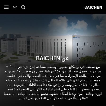
AR
عن
BAICHEN
يقع مصنعنا في يونغكانغ بجينهوا، ويغطي مساحة إنتاج تزيد عن ٢٠٬٠٠٠
متر مربع، ويعمل فيه أكثر من ١٥٠ موظفًا. ونحن مزودون بـ ٦٠ مجموعة
من آلات معالجة الإطارات، بما في ذلك آلات الثقب، وآلات ثني الأنابيب،
ومعدات اللحام الكهربائي. بالإضافة إلى ذلك، نمتلك ورشة داخلية لإنتاج
إطارات الألياف الكربونية، ومرافق طلاء داخلية للألياف الكربونية، مما
يضمن سيطرتنا الكاملة على إنتاج إطارات الكراسي المتحركة خفيفة
الوزن وعالية القوة. ولدينا أيضًا ٤ خطوط تجميع للمنتجات النهائية، ما يجعلنا
لاعبًا رئيسيًّا في صناعة كراسي المقعدين في الصين.