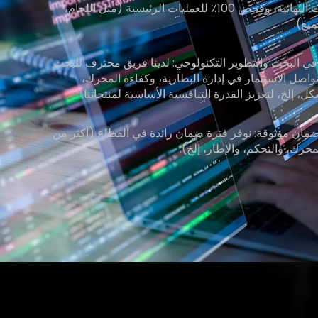
إلى المنتجات النهائية، وفحص 100٪ للعمليات الرئيسية (مثل اللحام،
ميع).
في البحث والتطوير التكنولوجي: لدينا فريق محترف للبحث
نواصل الاستثمار في إدارة البطارية، وكفاءة المحرك،
، إلخ، لتعزيز القدرة التنافسية الأساسية لمنتجاتنا.
ان موثوقة: نوفر فترة ضمان رائدة في القطاع (أكثر من