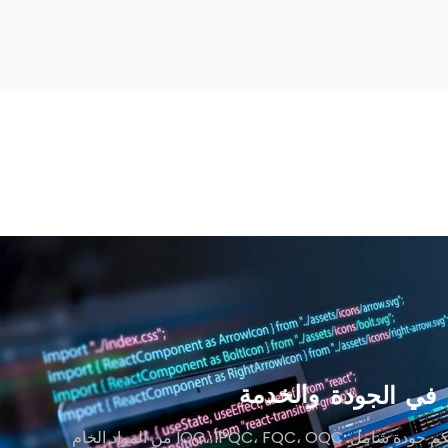
في
الجودة
والخدمة
>> نظام تحكم جودة شامل: IQC، IPQC، FQC، OQC من المواد الخام