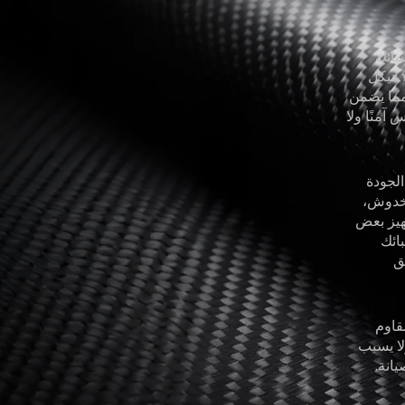
بائك
 هيكل
مما يضمن
آمنًا ولا
لجودة
 للخدوش،
جهيز بعض
ائك
ق
قاوم
لا يسبب
انة.