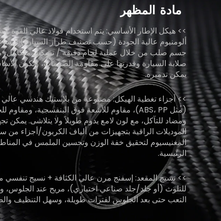
مادة
المظهر
>> هيكل الإطار الأساسي: يتم استخدام فولاذ عالي القوة / س
ألومنيوم عالية الجودة (حسب تصنيف طراز السيارة) لإنشاء
جسم صلب من خلال عملية لحام دقيقة / تشكيل متكامل، 
صلابة السيارة وقدرتها على مقاومة الصدمات، وتكون الأساس 
يمكن تدميره.
>> أجزاء تغطية الهيكل: مصنوعة من بلاستيك هندسي عالي ا
(مثل ABS، PP)، مقاوم للأشعة فوق البنفسجية، ومقاوم
ومضاد للتآكل، مع لون لامع يدوم طويلاً ولا يتلاشى. يمكن ت
الموديلات الراقية بتجهيزات من ألياف الكربون/أجزاء من سب
المغنيسيوم لتحقيق خفة الوزن وتحسين الملمس في المناط
الرئيسية.
>> نسيج المقعد: إسفنج مرن عالي الكثافة + نسيج تنفسي م
للتلوث (أو جلد/جلد صناعي اختياري)، مريح عند الجلوس، و
التعب حتى بعد الجلوس لفترات طويلة، وسهل التنظيف والصي