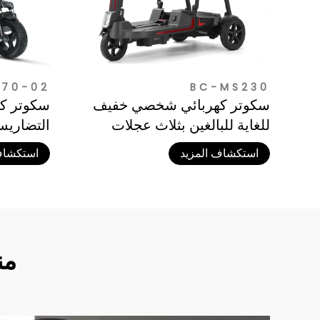
70-02
BC-MS230
سكوتر كهربائي شخصي خفيف
سكوتر كه
للغاية للبالغين بثلاث عجلات
التضاريس
(للمسنين
استكشاف المزيد
استكشاف
من