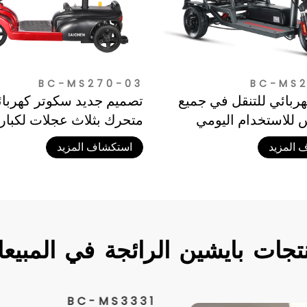
BC-MS270-03
BC-MS2
ربائي للتنقل في جميع
تصميم جديد سكوتر كهربائ
 للاستخدام اليومي
متحرك بثلاث عجلات لكبار
)
 المزيد
استكشاف المزيد
تجات
بايشين
الرائجة
في
المبيع
C-MS310