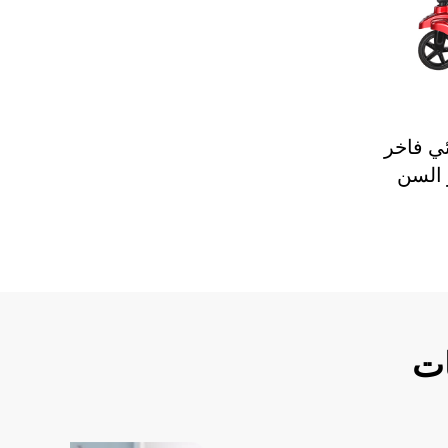
ي فاخر
 السن
ات
B