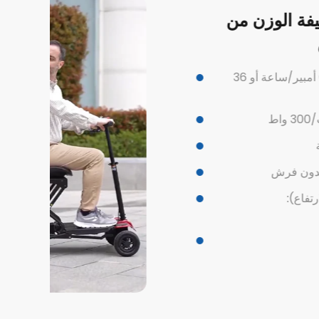
لة كهربائية محمولة خفيفة
بطارية ليثيوم
البطارية: بطارية ليثيوم 36 فولت 6.6 أمبير/ساعة أو 36
 36 فولت/300 واط
ية + ميكانيكية
2 فولت بدون فرش
لطول × العرض × الارتفاع):
 بطارية): 22 كجم
لمزيد