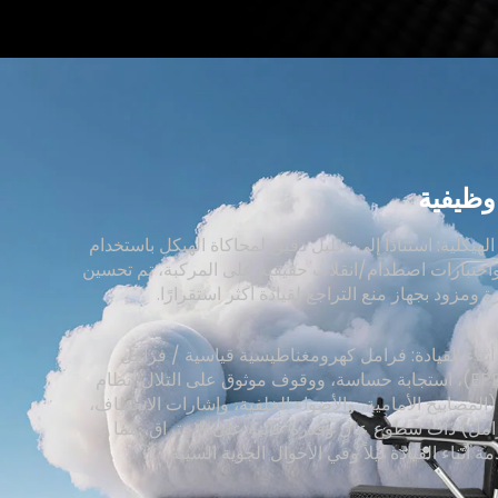
وظيفية
لهيكلية: استنادًا إلى تحليل دقيق لمحاكاة الهيكل باستخدام
نية CAE واختبارات اصطدام/انقلاب حقيقية على المركبة، تم تحسين
 ومزود بجهاز منع التراجع لقيادة أكثر استقرارًا.
أثناء القيادة: فرامل كهرومغناطيسية قياسية / فرامل
إلكترونية (EPB)، استجابة حساسة، ووقوف موثوق على التلال؛ نظام
ضاءة LED (المصابيح الأمامية، والأضواء الخلفية، وإشارات الانعطاف،
امل) ذات سطوع عالٍ وقدرة عالية على الاختراق، مما
 أثناء القيادة ليلاً وفي الأحوال الجوية السيئة.