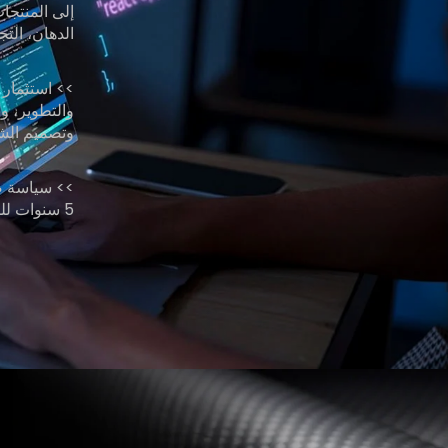
الدهان، التج
>> استثمار 
والتطوير، و
وتصميم الشكل
>> سياسة ضم
5 سنوات للمحرك، والتحكم، والإطار، إلخ).