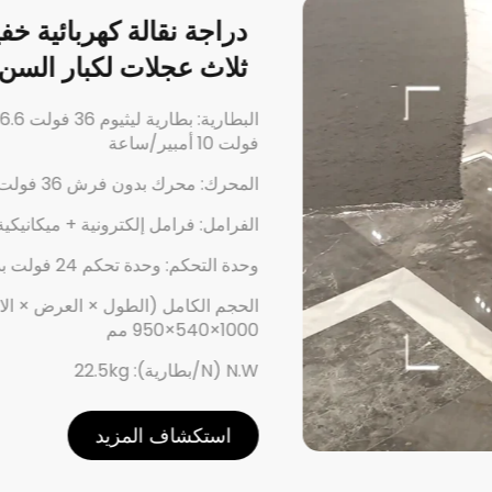
دراجة نقا
الوزن مع 
فولت 10 أمبير/ساعة
المحرك: محرك بدون فرش
الفرملة: إلكترون
وحدة التحكم: وحدة تحكم 4
الحجم الكامل (ا
1030×550×830 مم
الوزن الصافي (بدون
استكشاف ا