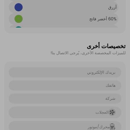
أزرق
60% أخضر فاتح
60% فيروزي
برتقالي عميق 60%
تخصيصات أخرى
للميزات المخصصة الأخرى، يُرجى الاتصال بنا!
60% أحمر
60% أصفر
العجلات
محرك/موتور