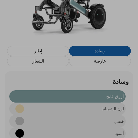
وسادة
إطار
عارضة
الشعار
وسادة
أزرق فاتح
لون الشمبانيا
فضي
أسود