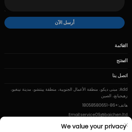
أرسل الآن
القائمة
المنتج
اتصل بنا
Add: مبنى ديكو، منطقة الأعمال الجنوبية، منطقة يينتشو، مدينة نينغبو،
زهيجيانغ، الصين
هاتف:
+86-18058580651
Email:
service09@baichen.ltd
We value your privacy