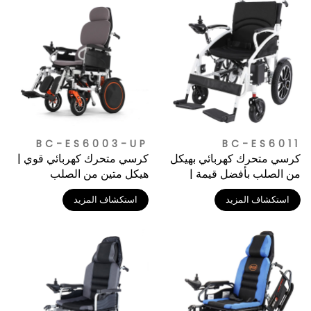
BC-ES6003-UP
BC-ES6011
كرسي متحرك كهربائي بهيكل
كرسي متحرك كهربائي قوي |
من الصلب بأفضل قيمة |
هيكل متين من الصلب
معقول التكلفة وموثوق لكبار
للاستخدام الطويل الأمد
استكشاف المزيد
استكشاف المزيد
السن