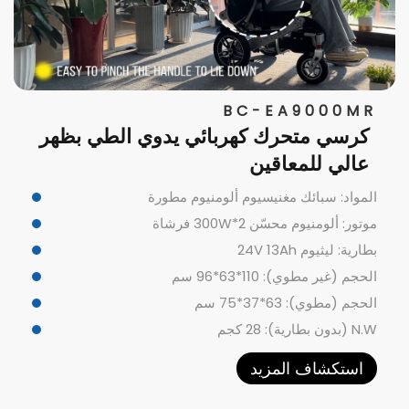
BC-EA9000MR
كرسي متحرك كهربائي يدوي الطي بظهر
عالي للمعاقين
المواد: سبائك مغنيسيوم ألومنيوم مطورة
موتور: ألومنيوم محسّن 300W*2 فرشاة
بطارية: ليثيوم 24V 13Ah
الحجم (غير مطوي): 110*63*96 سم
الحجم (مطوي): 63*37*75 سم
N.W (بدون بطارية): 28 كجم
استكشاف المزيد