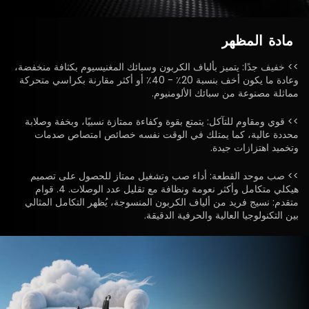
مادة
المظهر
>> خفيف جدًا: يتميز بألياف الكربون وسبائك المغنيسيوم بكثافة منخفضة،
وعادة ما يكون أخف بنسبة 20٪ - 40٪ أو أكثر مقارنة بكراسي متحركة
مماثلة مصنوعة من سبائك الألومنيوم.
>> قوي ومقاوم للتآكل: يتمتع بقوة وكفاءة ممتازة نسبيًا، وبخفة وصلابة
محددة عالية، كما يمتلك في الوقت نفسه خصائص امتصاص صدمات
وتخميد اهتزازات جيدة.
>> صب موحد القطعة: أداء صب وتشغيل ممتاز للحصول على تصميم
هيكلي متكامل وأكثر نعومة ونظافة مع تقليل عدد الوصلات. 4. قوام
متقدم: نسيج فريد من ألياف الكربون المنسوجة، يُظهر التكامل المثالي
بين التكنولوجيا العالية والحرفية الدقيقة.