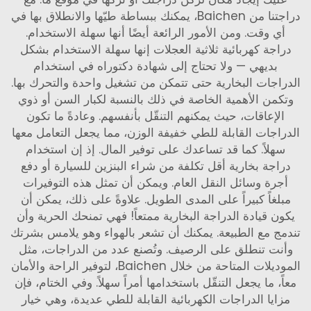
دراجتنا من Baichen، يمكنك ببساطة طيّها والانطلاق بها في
أي وقت. ومن الأمور الرائعة أيضًا أنها سهلة الاستخدام.
دراجة كهربائية ثلاثية العجلات
إنها سهلة الاستخدام بشكل
بديهي — ولا تحتاج إلى شهادة دكتوراه في استخدام
الدراجات البخارية حتى تتمكن من تشغيل واحدة والتحرك بها.
وتكمن الأهمية الخاصة في ذلك بالنسبة لكبار السن أو ذوي
الإعاقات، حيث يمكنهم التنقّل بأنفسهم. وعادةً ما تكون
الدراجات القابلة للطي خفيفة الوزن، مما يجعل التعامل معها
سهلاً. كما قد تساعدك على توفير المال. إذ إن استخدام
دراجة بخارية أقل تكلفة من شراء البنزين للسيارة أو دفع
أجرة وسائل النقل العام. ويمكن أن تمثل هذه التوفيرات
مبلغاً كبيراً على المدى الطويل. علاوةً على ذلك، يمكن أن
يكون قيادة الدراجة البخارية ممتعاً! فهي تمنحك الحرية وأن
تندمج مع الطبيعة. يمكنك أن تشعر بالهواء وهو يلامس بشرتك
وأنت تنطلق على الرصيف. وتُصنع عدد من الدراجات، مثل
الموديلات المتاحة من خلال Baichen، لتوفير الراحة والأمان
معاً، ما يجعل التنقّل باستخدامها أمراً سهلاً. وفي الختام، فإن
مزايا الدراجات الكهربائية القابلة للطي عديدة، وهي خيار