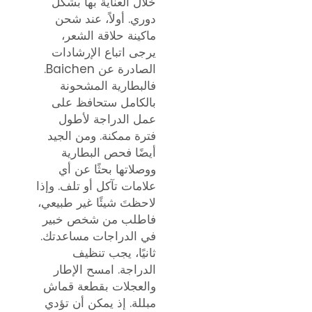
خلال العناية بها بشكل
دوري. أولاً، عند شحن
ماكينة حلاقة الشعر،
يرجى اتباع الإرشادات
الصادرة عن Baichen.
فالبطارية المشحونة
بالكامل ستحافظ على
عمل الدراجة لأطول
فترة ممكنة. ومن الجيد
أيضًا فحص البطارية
ووصلاتها بحثًا عن أي
علامات تآكل أو تلف. وإذا
لاحظتَ شيئًا غير طبيعي،
فاطلب من شخص خبير
في الدراجات مساعدتك.
ثانيًا، يجب تنظيف
الدراجة. امسح الإطار
والعجلات بقطعة قماش
مبللة. إذ يمكن أن تؤدي