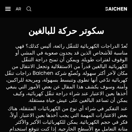
AR
سكوتر حركة للبالغين
تُعدّ الدراجات الكهربائية للتنقّل رائعة، أليس كذلك؟ فهي
مناسبة للأشخاص الذين قد يجدون صعوبة في المشي أو
الوقوف لفترات طويلة. ويمكن أن تمنح دراجة التنقّل
الكهربائية البالغين قدراً من الاستقلالية وتجعل الانتقال من
مكان لآخر أكثر سهولة. وتُصنّع شركة Baichen دراجات تنقّل
كهربائية تدّعي أنها تطوى وتنبسط بسهولة، ومريحة للراكبين،
وآمنة. وسوف يكشف هذا المقال عن بعض الأمور التي ينبغي
أخذها بعين الاعتبار عند شراء دراجة تنقّل كهربائية، وكيف
يمكن أن تساعد البالغين على عيش حياة مستقلة.
عند التفكير في شراء أي نوع من الكهربائيات المتنقلة، هناك
بعض الاعتبارات المهمة التي يجب أخذها بعين الاعتبار. أولاً،
فكر في حجم الكهربائية. يمكن للكهربائيات الأكبر والأكثر
متانة التعامل مع الأسطح الخارجية. إذا كنت تتوقع استخدام