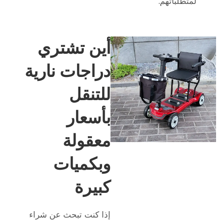
لمتطلباتهم.
أين تشتري
دراجات نارية
للتنقل
بأسعار
معقولة
وبكميات
كبيرة
إذا كنت تبحث عن شراء