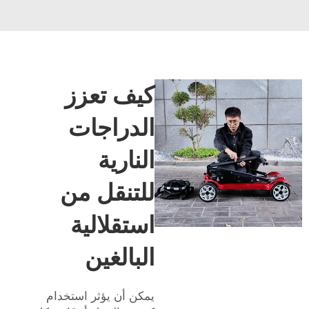
كيف تعزز
الدراجات
النارية
للتنقل من
استقلالية
البالغين
يمكن أن يؤثر استخدام