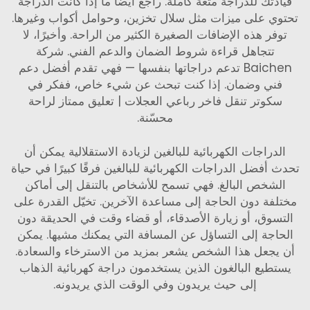
قيادتك للدراجة متعة كاملة. راجع أيضًا ما إذا كانت الدراجة
تحتوي على ميزات مثل سلال تخزين، وحوامل أكواب وغيرها.
توفر هذه الإضافات الصغيرة الكثير من الراحة. وأخيرًا، لا
تتجاهل قراءة شروط الضمان والدعم الفني. شركة
Baichen تدعم دراجاتها بنفسها — فهي تقدم أفضل دعم
فني وضمان. إذا كنت تبحث عن شيء خاص، ففكر في
سكوتر تنقل فاخر رباعي العجلات | تعليق ممتاز
لراحة
محسّنة.
الدراجات الكهربائية للبالغين لزيادة الاستقلالية يمكن أن
تحدث أفضل الدراجات الكهربائية للبالغين فرقًا كبيرًا في حياة
الشخص البالغ. فهي تسمح للأشخاص بالتنقل إلى أماكن
مختلفة دون الحاجة إلى مساعدة الآخرين. تخيّل القدرة على
التسوق، أو زيارة الأصدقاء، أو قضاء وقت في الحديقة دون
الحاجة إلى التساؤل عن المسافة التي يمكنك مشيها. يمكن
أن يجعل هذا الشخص يشعر بمزيد من الاسترخاء والسعادة.
يستطيع البالغون الذين يستخدمون دراجة كهربائية الذهاب
إلى حيث يريدون وفي الوقت الذي يريدونه.