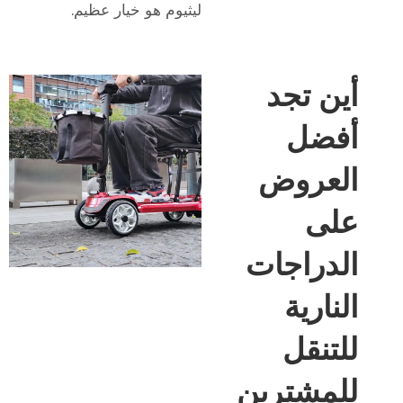
ليثيوم
هو خيار عظيم.
أين تجد
أفضل
العروض
على
الدراجات
النارية
للتنقل
للمشترين