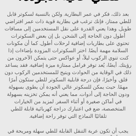
بعد ذلك، فكر في عمر البطارية. ولكن بالنسبة لسكوتر قابل
للطي ممتاز، فإنك ترغب في بطارية قوية ذات عمر افتراضي
طويل. وهذا يعني القدرة على نقل المستخدمين إلى مسافات
أطول دون الحاجة إلى الشحن. بل إن بعض السكوترات
تحتوي على بطاريات إضافية لرحلات أطول. كما أن مكونات
السلامة مهمة أيضًا. اختر السكوترات المزودة بإضاءات إذا
كنت تنوي الركوب ليلاً، أو عواكس حتى يتمكن الآخرون من
رؤيتك. أيضًا، يُعد توفر فرامل ممتازة ميزة إضافية. فقد يساعد
ذلك في الوقاية من الحوادث ويتيح للمستخدمين الركوب دون
قلق. وأخيرًا، فإن درجة قابلية السكوتر للطي ستكون أمرًا
مهمًا. حيث يمكن للسكوتر عالي الجودة أن يطوى بسهولة
ودون الحاجة إلى أدوات. مما يعني أنه يمكن تخزينه بسهولة
في أماكن صغيرة أو أثناء السفر. لمزيد من الخيارات
المتخصصة، ضع في اعتبارك
دراجة كهربائية قابلة للطي
تلقائيًا
النماذج التي توفر راحة إضافية.
يجب أن تكون عربة التنقل القابلة للطي سهلة ومريحة في