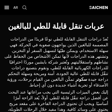
AR
عربات تنقل قابلة للطي للبالغين
تُعدّ دراجات التنقل القابلة للطي نوعًا فريدًا من الدراجات
المصممة للبالغين الذين يواجهون صعوبة في الحركة. فهي
سهلة الاستخدام، ويمكن طيّها لتسهيل السفر أو التخزين.
وتشتهر هذه الدراجات لأنها تمكن الأشخاص من الحفاظ على
نشاطهم واستقلاليتهم. وتُعتبر شركة بايشين موردًا احترافيًا
للدراجات الكهربائية القابلة للطي، ونقوم بتصنيع دراجات
تنقّل قابلة للطي عالية الجودة، آمنة ومريحة وسهلة التحكم.
دراجة جيدة
سكوتر
تمكّن البالغين من القيام برحلات، ورؤية
الأصدقاء أو تجربة أشياء جديدة دون أي إحباط.
إليك بعض الميزات الرئيسية التي يجب مراعاتها عند البحث
عن أفضل دراجة تنقّل قابلة للطي. أولاً، يُعد الراحة أمرًا
أساسيًا. ويجب أن تحتوي الدراجة الفاخرة على مقعد مريح
يحتوي على وسائد كافية. وهذا مفيد خلال الرحلات الطويلة،