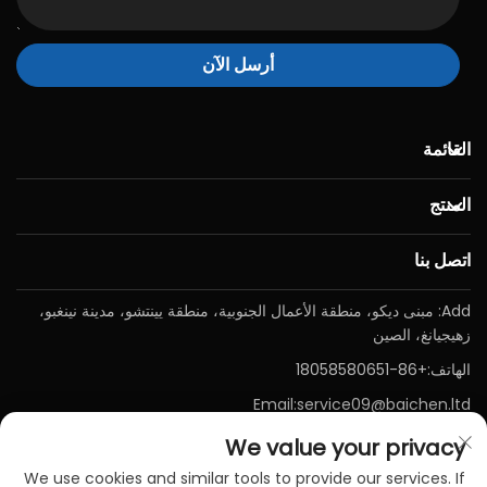
أرسل الآن
القائمة
المنتج
اتصل بنا
Add: مبنى ديكو، منطقة الأعمال الجنوبية، منطقة يينتشو، مدينة نينغبو،
زهيجيانغ، الصين
الهاتف:
+86-18058580651
Email:
service09@baichen.ltd
We value your privacy
We use cookies and similar tools to provide our services. If