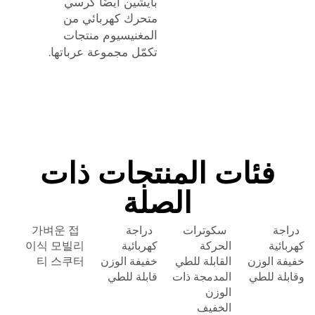
بايشين أيضًا
كرسي
متحرك كهربائي من
المغنيسيوم
منتجات
تكمّل مجموعة عرباتها.
فئات المنتجات ذات
الصلة
دراجة
سكوترات
دراجة
가벼운 접
كهربائية
الحركة
كهربائية
이식 모빌리
خفيفة الوزن
القابلة للطي
خفيفة الوزن
티 스쿠터
وقابلة للطي
المدمجة ذات
قابلة للطي
الوزن
الخفيف