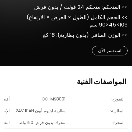
>> المتحكم: متحكم 24 فولت / بدون فرش
>> الحجم الكامل (الطول × العرض × الارتفاع):
109×45×90 سم
>> الوزن الصافي (بدون بطارية): 18 كغ
استفسر الآن
الفنية
المواصفات
النموذج:
BC-MS8001
أقصى 
البطارية:
بطارية ليثيوم أيون 24V 10AH
الإطار 
المحرك:
محرك بدون فرش 150 واط
التعليق