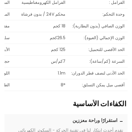
الفرامل :
الفرامل الكهرومغناطيسية
المقعد
وحدة التحكم:
محكم 24V / بدون فرشاة
المرايا
الوزن الصافي (بدون البطارية):
18 كجم
مفتاح:
الوزن الإجمالي (العبوة):
26.5كجم
سلة:
الحد الأقصى للتحميل:
125 كجم
الأبعا
السرعة (كم/ساعة):
7كم/س
حجم ا
الحد الأدنى لنصف قطر الدوران:
1.1m
اللون:
أقصى ميل يمكن التسلق:
8°
الطي:
الأساسية
الكفاءات
استقرارًا وراحة معززين
نقدم أحدث ابتكار لنا في تقنية الحركة - السكوتر الكهربائي