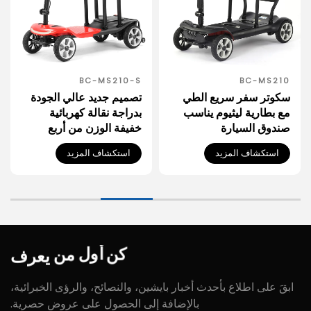
BC-MS210-S
BC-MS210
سكوتر سفر سريع الطي
تصميم جديد عالي الجودة
مع بطارية ليثيوم يناسب
بدراجة نقالة كهربائية
صندوق السيارة
خفيفة الوزن من أربع
عجلات لكبار السن
استكشاف المزيد
استكشاف المزيد
يعرف
من
أول
كن
ابقَ على اطلاع بأحدث أخبار بايشين، والنصائح، والرؤى الخبرائية،
بالإضافة إلى الحصول على عروض حصرية.