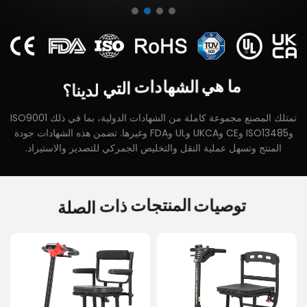
لدينا؟
التي
الشهادات
هي
ما
تمتلك المصنع مجموعة كاملة من الشهادات الدولية، بما في ذلك ISO9001
وISO13485 وCE وUKCA وUL وFDA وغيرها. تضمن هذه الشهادات جودة
المنتج وتسهل عملية النقل والتخليص الجمركي للتصدير والاستيراد.
الصلة
ذات
المنتجات
توصيات