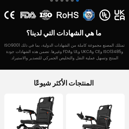
ما
هي
الشهادات
التي
لدينا؟
تمتلك المصنع مجموعة كاملة من الشهادات الدولية، بما في ذلك ISO9001
وISO13485 وCE وUKCA وUL وFDA وغيرها. تضمن هذه الشهادات جودة
المنتج وتسهل عملية النقل والتخليص الجمركي للتصدير والاستيراد.
المنتجات
الأكثر
شيوعًا