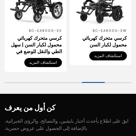
BC-EALD4
BC-EA8000-XS
كرسي متحرك كهربائي
كرسي متحرك كهربائي
محمول لكبار السن | سهل
خفيف الوزن قابل للطي
الطي والنقل للوضع في
للأشخاص ذوي الإعاقة
صندوق السيارة
استكشاف المزيد
استكشاف المزيد
كن
أول
من
يعرف
ابقَ على اطلاع بأحدث أخبار بايشين، والنصائح، والرؤى الخبرائية،
بالإضافة إلى الحصول على عروض حصرية.