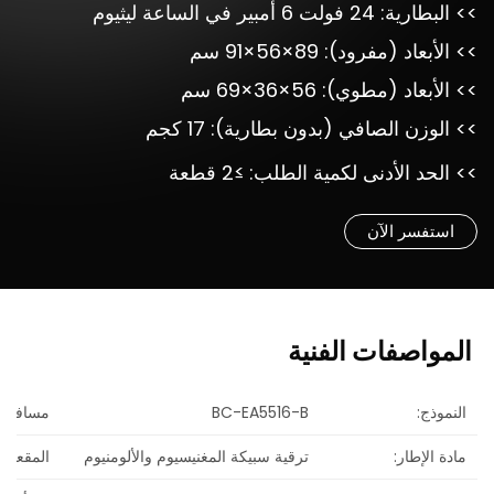
>> البطارية: 24 فولت 6 أمبير في الساعة ليثيوم
>> الأبعاد (مفرود): 89×56×91 سم
>> الأبعاد (مطوي): 56×36×69 سم
>> الوزن الصافي (بدون بطارية): 17 كجم
>> الحد الأدنى لكمية الطلب: ≥2 قطعة
استفسر الآن
المواصفات
الفنية
النموذج:
BC-EA5516-B
مسافة ال
مادة الإطار:
ترقية سبيكة المغنيسيوم والألومنيوم
المقعد: