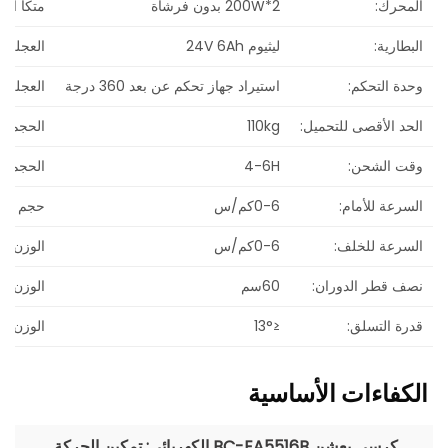
المحرك:
200W*2 بدون فرشاة
متكأ الظ
البطارية:
ليثيوم 24V 6Ah
العجلة ال
وحدة التحكم:
استيراد جهاز تحكم عن بعد 360 درجة
العجلة ا
الحد الأقصى للتحميل:
110kg
الحجم (
وقت الشحن:
4-6H
الحجم (
السرعة للأمام:
0-6كم/س
حجم التع
السرعة للخلف:
0-6كم/س
الوزن ال
نصف قطر الدوران:
60سم
الوزن ال
قدرة التسلق:
≤13°
الوزن ال
الكفاءات
الأساسية
كرسي بعشن BC-EA5516B الكهربائي: تمكين الحركة