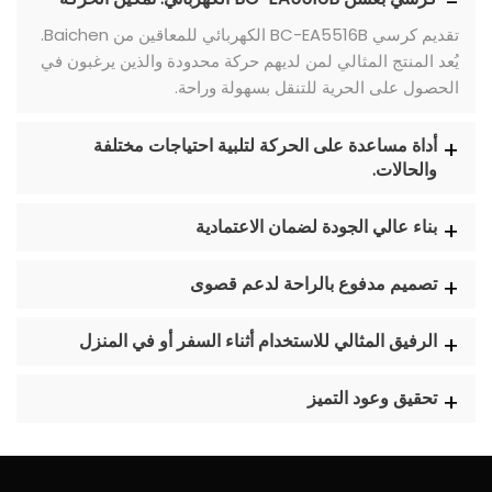
تقديم كرسي BC-EA5516B الكهربائي للمعاقين من Baichen.
يُعد المنتج المثالي لمن لديهم حركة محدودة والذين يرغبون في
الحصول على الحرية للتنقل بسهولة وراحة.
أداة مساعدة على الحركة لتلبية احتياجات مختلفة
والحالات.
بناء عالي الجودة لضمان الاعتمادية
تصميم مدفوع بالراحة لدعم قصوى
الرفيق المثالي للاستخدام أثناء السفر أو في المنزل
تحقيق وعود التميز