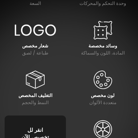
وحدة التحكم والمحركات
السعة
وسائد مخصصة
شعار مخصص
المادة، اللون والسماكة
طباعة / لصق
لون مخصص
التغليف المخصص
متعددة الألوان
النمط والحجم
انقر لل
تخصيص الآن