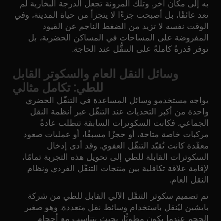
به إلى مكان آخر. وتلك المرونة تجعل الدرجة البخارية لم
تعد عائقًا، بل أصبحت جزءًا لا يتجزأ من حياة المدينة، وفي
الوقت نفسه لا تزيد من الضغط الناجم عن القيود
المفروضة على المساحات في المساكن الحضرية، بل
توفر قدرةً كاملةً على التنقُّل عند الحاجة.
وسائل النقل العام والسكوتر القابل
للطي: تكامل مثالي
يواجه مستخدمو وسائل المساعدة في التنقّل الحضري
واحدة من أكبر التحديات عند التنقّل عبر أنظمة النقل
الجماعي. فكانت السكوترات السابقة تتطلب عادةً
مركبات خاصة متاحة، أو حجزًا مسبقًا، أو عمليات صعود
معقّدة كانت تُقيّد التنقّل العفوي. وقد أدى إدخال
السكوترات القابلة للطي إلى تحويل هذه التجربة تمامًا،
لإقامة علاقة تكافلية بين منتجات التنقّل الفردي ونظام
النقل العام.
تم تصميم سكوتر التنقّل الآلي القابل للطي من شركة
بايشين ليُنقل باستخدام وسائط نقل متعددة. وهو صغير
الحجم عندما يكون مطويًّا، بحيث يتناسب مع أحجام