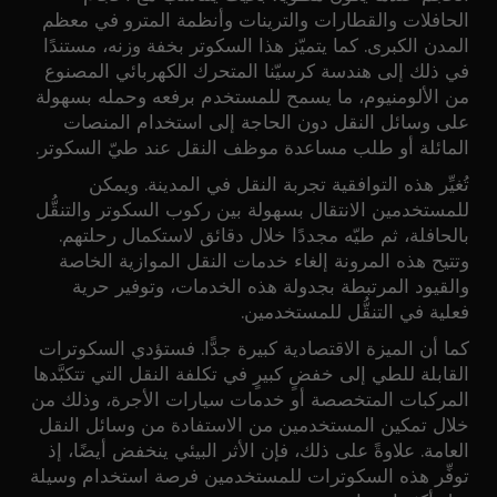
الحافلات والقطارات والترينات وأنظمة المترو في معظم
المدن الكبرى. كما يتميّز هذا السكوتر بخفة وزنه، مستندًا
في ذلك إلى هندسة كرسيّنا المتحرك الكهربائي المصنوع
من الألومنيوم، ما يسمح للمستخدم برفعه وحمله بسهولة
على وسائل النقل دون الحاجة إلى استخدام المنصات
المائلة أو طلب مساعدة موظف النقل عند طيّ السكوتر.
تُغيِّر هذه التوافقية تجربة النقل في المدينة. ويمكن
للمستخدمين الانتقال بسهولة بين ركوب السكوتر والتنقُّل
بالحافلة، ثم طيّه مجددًا خلال دقائق لاستكمال رحلتهم.
وتتيح هذه المرونة إلغاء خدمات النقل الموازية الخاصة
والقيود المرتبطة بجدولة هذه الخدمات، وتوفير حرية
فعلية في التنقُّل للمستخدمين.
كما أن الميزة الاقتصادية كبيرة جدًّا. فستؤدي السكوترات
القابلة للطي إلى خفضٍ كبيرٍ في تكلفة النقل التي تتكبَّدها
المركبات المتخصصة أو خدمات سيارات الأجرة، وذلك من
خلال تمكين المستخدمين من الاستفادة من وسائل النقل
العامة. علاوةً على ذلك، فإن الأثر البيئي ينخفض أيضًا، إذ
توفِّر هذه السكوترات للمستخدمين فرصة استخدام وسيلة