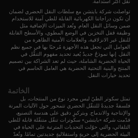
نقل أكثر استدامة.
تواصلت شركة بايتشن مع سلطات النقل الحضري لضمان
أن تكون دراجاتنا الكهربائية القابلة للطي آمنة للاستخدام
ضمن وسائل النقل العام. وتُعد الميزات الإضافية مثل
وظيفة قفل التخزين في الوضع المطوي، والأسطح القابلة
للنقل غير الانزلاقية، والعلامات الأمنية الظاهرة من
العوامل التي تجعل هذه الأجهزة مُرحبًا بها في جميع نظم
النقل. إنها نموذجٌ جديدٌ يُعيد تحديد مفهوم التنقُّل في
الحياة الحضرية الشاملة، حيث لم تعد الشراكة بين تصميم
المنتج والبنية التحتية الحضرية هي العامل الحاسم في
تحديد خيارات النقل.
الخاتمة
تمثل سكوتر الطيّ ليس مجرد نوع من المنتجات، بل
فلسفةً جديدةً للتنقّل الحضري تتمحور حول الآليات المرنة
والإنتاجية والاندماج. وبتركيزٍ دقيق على هندسة التصنيع،
قدّمت شركة «بايتشن» سكوترات تنقّل متنقّلة قابلة للطي
التلقائي، والتي حوّلت التحديات المترتبة على الحياة في
البيئة الحضرية إلى حريةٍ واستقلاليةٍ جديدتين تمامًا. وتُعدّ