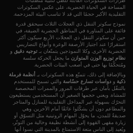
طرازات السكوترات القابلة للطي لتلبية متطلبات
المساحة في الحياة الحضرية، على عكس السكوترات
التقليدية الأكبر حجمًا التي قد لا تناسب البيئة المزدحمة.
نموذج سكوتر التنقل ذي العجلات الثلاث سيحقق قدرة
فائقة على المناورة في المناطق الحضرية الضيقة، في
حين أن سكوتر التنقل ذي العجلات الأربع سيكون أكثر
استقرارًا عند اجتياز الأرصفة الوعرة وأنواع التضاريس
الحضرية الأخرى. وكلا النموذجين يتمتّعان بـ
توجيه دقيق
و
نظام توزيع الوزن المتوازن
ما يجعل الحركة سلسة
ومُتحكَّمًا بها حتى في أصعب البيئات الحضرية.
وبالإضافة إلى ذلك، تتمتّع هذه السكوترات بـ
أنظمة فرملة
ذكية
و
دواسات تسارع حسّاسة
والتي تسمح للمستخدم
بالتنقّل بأمان عبر طرقات المرور والممرات المخصصة
للمشاة. ويعني حجمها الصغير أن المستخدمين يستطيعون
التحرّك بسهولة عبر المداخل التقليدية للمنازل والمتاجر
والمطاعم دون أن يشكّلوا عائقًا أمام الآخرين. وهي
صديقةٌ للمدن، ما يحوّل المهام الروتينية مثل التسوّق أو
زيارة مقهى القهوة إلى أنشطة نظيفة وخالية من التوتّر،
ويُعيد إلى الناس متعة الاستمتاع بالمدينة التي نسوا أنها