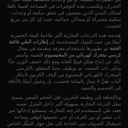
الجدران. وتكتسب هذه التوفيرات في المساحة أهميةً بالغةً
لسكان المدن الذين يعيشون في شقق سكنية أو وحدات
سكنية مشتركة أو مساكن جماعية، حيث إن كل متر مربع
يُحتسب.
هندسة هذه الدرجات البخارية أكثر ملاءمةً للبيئة الحضرية
أيضًا من حيث المواد المستخدمة. إن
إطارات الطي فائقة
الخفة
تم تطويرها باستخدام معرفة متقدمة في مجال
كرسي متحرك كهربائي من المغنيسيوم
التقنية، وأسفر
ذلك عن إنتاج هيكلٍ قويٍّ للغاية ومع ذلك خفيف الوزن جدًّا.
وعلى ذات الصعيد، تم توظيف بحثنا المتعلق بالكرسي
المتحرك الكهربائي المصنوع من ألياف الكربون لابتكار
آليات طيٍّ لا تمتاز بالمتانة فحسب، بل وتتميَّز أيضًا بالأناقة
في التصميم والتنفيذ.
وبالإضافة إلى وظيفة التخزين، فإن الحجم الصغير يسمح
بنقل الدرجة البخارية بسهولة أكبر داخل المنزل نفسه.
فعند طي المستخدم لدرجته البخارية، يستطيع إدخالها عبر
باب صغير أو بين الغرف أو حتى تجميعها لتوفير مساحة
استقبال الضيوف دون الحاجة إلى نقل جهاز التنقُّل الخاص