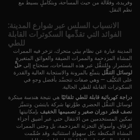
وفريدة، وفعّالة من حيث المساحة، وبتكاملٍ بسيط مع
نظم النقل.
الانسياب السلس عبر شوارع المدينة:
الفوائد التي تقدِّمها السكوترات القابلة
للطي
المدينة عبارة عن نظام بيئي متحرك، تزخر فيه الممرات
المشاة المزدحمة والممرات الضيقة والعوائق المتغيرة
باستمرار. وللتنقُّل عبر هذه المساحات، ستحتاج إلى
حلٍّ
لوسائل التنقُّل
يتمتَّع بالمرونة والاستجابة العالية والقدرة
على التكيُّف — وهي صفات تتجسَّد بأفضل وجهٍ في
السكوترات القابلة للطي الحالية.
دراجة كهربائية قابلة للطي تلقائيًا
هي نتيجة هندسة مبتكرة
لوسائل التنقُّل الحضري طوَّرتها شركة بايتشن. وتتميَّز
نصف قطر دوران صغير
و
تصميمها الخفيف
بإمكانيتها
تمكين المستخدمين من الانتقال حتى عبر أضيق أجزاء
الزقاق، وأسواق التجزئة المزدحمة، بل وحتى الممرات
المشاة المكتظة بكل سهولةٍ استثنائية. وقد صُمِّمت