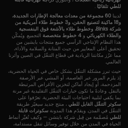
للطي تلقائيًا
.
لدينا
60 مجموعة من معدات معالجة الإطارات الجديدة،
و18 ماكينة لتصنيع الحقن، و3 خطوط طلاء أمريكية من
شركة Binks، وخطوط طلاء بالأشعة فوق البنفسجية
والطلاء الكهربائي
و
4 خطوط متخصصة
التجميع. ويُمكّن
هذا النظام الإنتاجي الرأسي جميع منتجات بايشين من
تحقيق أعلى المعايير من حيث المتانة والسلامة والأداء،
مما عزّز مكانتنا الريادية في قطاع التنقّل في الصين وأثرنا
العالمي.
حيث تبرز مشكلة التنقّل بشكل خاص في الحياة الحضرية،
إذ يلزم المرور عبر العاصمة، أو المشي عبر الأرصفة
المزدحمة، أو إيجاد أماكن لتخزين الأغراض المرتبطة
بالنقل. وعادةً ما تكون خيارات التنقّل التقليدية غير مرنة
بما يكفي لتلبية احتياجات البيئة الحضرية. تعرّفوا على
سكوتر التنقّل القابل للطي
، منتج جديد سيغيّر طريقة
التنقّل في المدن. ويقدّم هذا المدونة
سكوترات قابلة
للطي
مُصمَّمة من قِبل شركة بايتشن — وكيف تُغيِّر أنماط
الحياة في المدن من خلال توفير وسائل تنقل مستدامة،