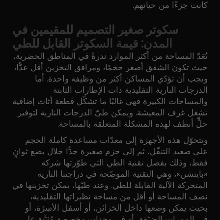
كانت جزءًا من حياتهم.
سكوتر صغير التصميم للمقيمين في
المدن: قيمة السكوتر القابل للطي
تُعَدّ المساحة من أكثر الموارد ندرةً في المناطق الحضرية،
حيث تكون الشقق أصغر حجمًا، ومرافق التخزين أقل عدًّا،
ويجب أن تؤدّي المساكن أكثر من وظيفة واحدة. أما
الدرجات النارية التقليدية ذات الإطارات الثابتة
والمساحات الكبيرة فهي غالبًا ما تشكّل قطعة أثاث إضافية
تشغل غرف المعيشة. ويمكن طيّ الدرجات النارية لتوفير
حلٍّ أنظف لهذه المشكلة المتعلقة بالمساحة.
وتتحوّل هذه الأجهزة إلى معدّات مساعدة كاملة الحجم
على صعيد التنقّل، ثم إلى حزم صغيرة جدًّا خلال بضع ثوانٍ
فقط، وذلك بفضل تقنية الطي التي طوّرتها شركة
«بايتشن»، وهي التقنية الموضّحة في دراجتنا النارية
المتحركة الآلية القابلة للطي. وعند طيّها، يمكن تخزينها في
نصف المساحة أو أقل من مساحة نظيراتها التقليدية،
بحيث يمكن وضعها داخل الخزائن، أو أسفل الأسِرّة، أو
في الممرات الضيّقة، أو في وحدات مخصصة مُثبَّتة على