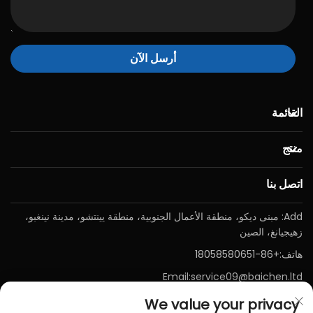
أرسل الآن
القائمة
منتج
اتصل بنا
Add: مبنى ديكو، منطقة الأعمال الجنوبية، منطقة يينتشو، مدينة نينغبو،
زهيجيانغ، الصين
هاتف:
+86-18058580651
Email:
service09@baichen.ltd
We value your privacy