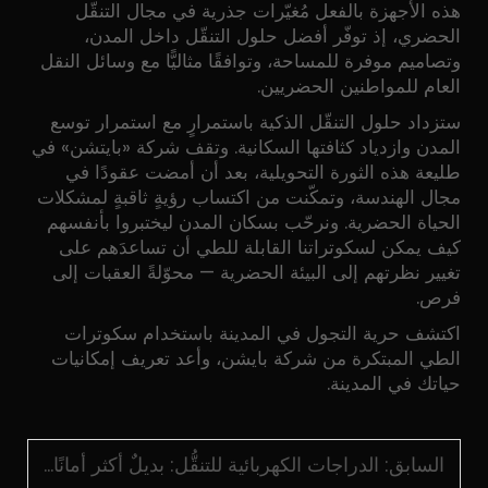
هذه الأجهزة بالفعل مُغيّرات جذرية في مجال التنقّل
الحضري، إذ توفّر أفضل حلول التنقّل داخل المدن،
وتصاميم موفرة للمساحة، وتوافقًا مثاليًّا مع وسائل النقل
العام للمواطنين الحضريين.
ستزداد حلول التنقّل الذكية باستمرارٍ مع استمرار توسع
المدن وازدياد كثافتها السكانية. وتقف شركة «بايتشن» في
طليعة هذه الثورة التحويلية، بعد أن أمضت عقودًا في
مجال الهندسة، وتمكّنت من اكتساب رؤيةٍ ثاقبةٍ لمشكلات
الحياة الحضرية. ونرحّب بسكان المدن ليختبروا بأنفسهم
كيف يمكن لسكوتراتنا القابلة للطي أن تساعدَهم على
تغيير نظرتهم إلى البيئة الحضرية — محوّلةً العقبات إلى
فرص.
اكتشف حرية التجول في المدينة باستخدام سكوترات
الطي المبتكرة من شركة بايشن، وأعد تعريف إمكانيات
حياتك في المدينة.
السابق:
الدراجات الكهربائية للتنقُّل: بديلٌ أكثر أمانًا للمشي لكبار السن