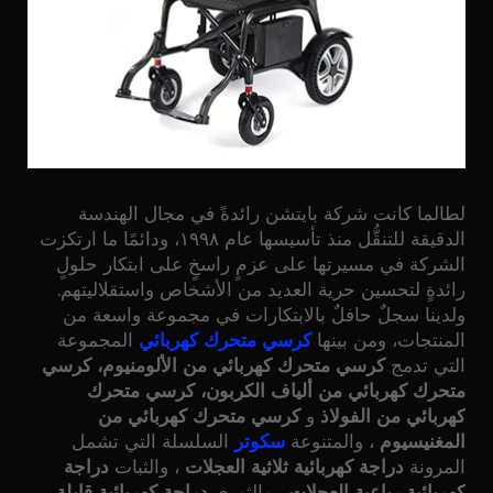
لطالما كانت شركة بايتشن رائدةً في مجال الهندسة
الدقيقة للتنقُّل منذ تأسيسها عام ١٩٩٨، ودائمًا ما ارتكزت
الشركة في مسيرتها على عزمٍ راسخٍ على ابتكار حلولٍ
رائدةٍ لتحسين حرية العديد من الأشخاص واستقلاليتهم.
ولدينا سجلٌ حافلٌ بالابتكارات في مجموعة واسعة من
المنتجات، ومن بينها
كرسي متحرك كهربائي
المجموعة
التي تدمج
كرسي متحرك كهربائي من الألومنيوم، كرسي
متحرك كهربائي من ألياف الكربون، كرسي متحرك
كهربائي من الفولاذ
و
كرسي متحرك كهربائي من
المغنيسيوم
، والمتنوعة
سكوتر
السلسلة التي تشمل
المرونة
دراجة كهربائية ثلاثية العجلات
، والثبات
دراجة
كهربائية رباعية العجلات
، والثوري
دراجة كهربائية قابلة