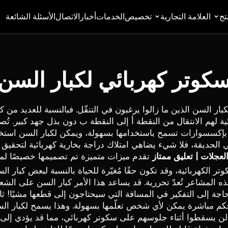
تج
العلامة التجارية
تخصيص
الخدمات
أخبار
الاتصال
الأسئلة الشائعة
كوتر كهربائي لكبار السن
لكبار السن الذين ما زالوا يرغبون في التنقّل. فبالنسبة للعديد م
بإكسسوارات تسمح باستخدامها بسهولة، ويمكن لكبار السن استخدا
 الحديقة، فلا شيء يضاهي امتلاك دراجة بخارية كهربائية لتحقيق
لعجلات | تعليق ممتاز
تقدم ميزات متميزة تم تصميمها خصيصًا لم
 الكهربائية، وقد تكون حقًا مُغيّرة للحياة بالنسبة لبعض كبار السن
ه المشاعر تُعدّ تحررية. قد يساعد هذا الأمر كبار السن على الشع
اجة إلى التفكير في المسافة التي سيحتاجون إلى قطعها مشيًا! ثانيً
حكم مباشرة يمكن لأي شخص تعلّمها بسهولة. وهذا يسمح لكبار السن 
لن يسقطوا أثناء جلوسهم على سكوتر كهربائي، مما قد يؤدي إلى تق