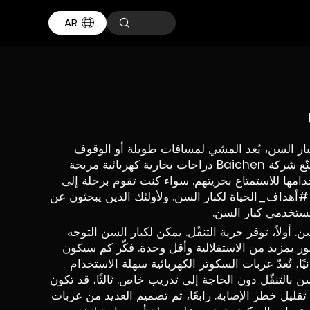
AR
ن كبار السن، يُعد المشي لمسافات طويلة أو الوقوف
لفترات طويلة أمرًا صعبًا. وتتيح الدراجة البخارية الكهربائية لهم الانتقال من النقطة أ إلى النقطة ب دون بذل جهد كبير. تُصنّع شركة Baichen دراجات بخارية كهربائية مريحة
مها للاستمتاع بحريتهم. سواء كنت تقوم برحلة إلى
 #أهداف_الحياة لكبار السن. ولأولئك الذين يبحثون عن
ستخدمي كبار السن.
. أولاً، توفر حرية التنقّل. يمكن لكبار السن التوجه
ور بمزيد من الاستقلالية وأقل وحدة. فكّر كم سيكون
ا، تُعدّ عربات السكوتر الكهربائية سهلة الاستخدام
بالتنقّل دون الحاجة إلى تدريب خاص. ثالثًا، قد تكون
ليل خطر الإصابة. رابعًا، تم تصميم العديد من عربات