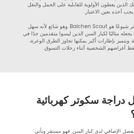
ك الذين يعطون الأولوية للقابلية على الحمل والنقل
يجب أخذه بعين الاعتبار.
عندما يتعلق الأمر بعربات السكوتر الكهربائية لكبار السن، هناك الكثير من الخيارات للاختيار من بينها. أحد الخيارات الأكثر شيوعًا هو Baichen Scout. وهو شائع لأنه سهل
دًا مريحًا ونظام تحكم بسيط، وهو ما يجعله مثاليًا لكبار السن الذين ليسوا متقدمين جدًا في
 الذين يرغبون في رحلة سلسة. ويتميز بإطارات أكبر يمكنها تجاوز الطرق الوعرة،
ل دراجة سكوتر كهربائية
جهاز Baichen Classic المفضل الإضافي لدى كبار السن. فهو مستقر ويأتي