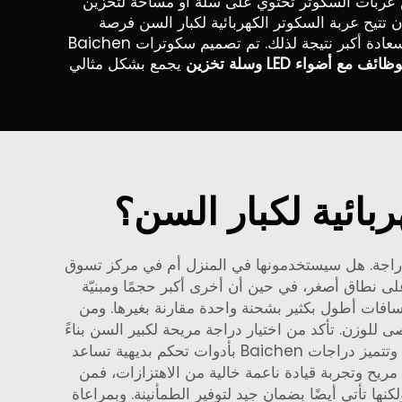
بعض عربات السكوتر تحتوي على سلة أو مساحة لتخزين
تتيح عربة السكوتر الكهربائية لكبار السن فرصة
النشاط. إذ يمكنهم، رغم الجلوس، أن يكونوا بالخارج ويتحركون. ويمكن أن يستفيد صحتهم العقلية من ذلك وقد يشعرون بسعادة أكبر نتيجة لذلك. تم تصميم سكوترات Baichen
 أضواء LED وسلة تخزين
يجمع بشكل مثالي
بائية لكبار السن؟
ه الدراجة. هل سيستخدمونها في المنزل أم في مركز تسوق
 نطاق أصغر، في حين أن أخرى أكبر حجمًا ومبنيّة
مسافات أطول بكثير بشحنة واحدة مقارنة بغيرها. ومن
ى للوزن. تأكد من اختيار دراجة مريحة لكبير السن بناءً
على وزنه. رابعًا، خذ التوافق وسهولة الاستخدام في الاعتبار. فيجب أن تكون أدوات التحكم سهلة الاستخدام وغير معقدة. وتتميز دراجات Baichen بأدوات تحكم بديهية تساعد
وزنك أقل من 230 رطلاً وتقود دراجة كهربائية بمقعد مريح وتجربة قيادة ناعمة خالية من الاهتزازات، فمن
ا تأتي أيضًا بضمان جيد لتوفير الطمأنينة. وبمراعاة