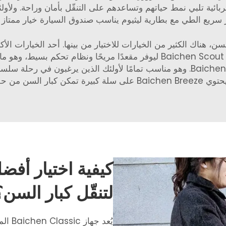
بائية تلبي نمط حياتهم وتساعدهم على التنقّل بأمان وراحة. ولأولئ
سريع الطي مع بطارية ليثيوم يناسب صندوق السيارة
خيار ممتاز 
الاستخدام ويمكن استخدامه داخليًا وخارجيًا. تم تصميم Baichen Scout ليوفر مقع
التعامل مع التكنولوجيا. خيار آخر ممتاز هو Baichen Breeze. وهو مناسب تمامًا لأولئك
ناء رحلات التسوق.
كيفية اختيار أفض
لتنقّل كبار السن؟
يُعد 