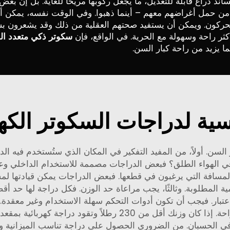
اند ذراع قابلة للتعديل، ما يجعل ركوبها مريحًا للغاية. بل إن 
من حمل أغراضهم معهم – أينما ذهبوا. وفي الوقت نفسه، يمكن أن 
ثر راحة وسهولة مع الحرية. في الواقع، فإن
سكوتر ذكي متعدد الوظائف مع
ا يزيد من راحة كبار السن.
يسية لدراجات السكوتر الكهر
كبار السن. أولاً، من المفيد التفكير في المكان الذي ستُستخدم في
ي الهواء الطلق؟ فبعض الدراجات مصممة للاستخدام الداخلي وعلى
 المسافة التي يرغبون في قطعها. فبعض الدراجات يمكن قيادتها ل
 المطلوبة. وثالثًا، يجب مراعاة حد الوزن. فكل دراجة لها حد أقص
كبار السن على المناورة بسهولة. خامسًا، فكّر في الراحة. إذا كان 
في الحسبان. من الضروري الحصول على دراجة تناسب الميزانية ولكنه