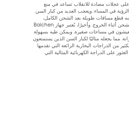
على عجلات مضادة للانقلاب تساعد في منع
رؤية في المساء. ويعجب العديد من كبار السن
ز Baichen Classic يمكنه قطع مسافات طويلة بعد الشحن الكامل،
لذلك لا داعي للقلق بشأن نفاد الشحن أثناء الخروج. وأخيرًا، يُعتبر جهاز Baichen
ك الذين يعيشون في مساحات صغيرة. ويمكن طيه بسهولة
. مما يجعله مثاليًا لكبار السن الذين يستمتعون
كثير من الدراجات البخارية الرائعة التي تقدمها
سن العثور على الدراجة الكهربائية المثالية التي