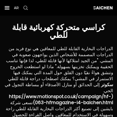
AR
كراسي متحركة كهربائية قابلة
للطي
الدراجات البخارية القابلة للطي للمعاقين هي نوع فريد من
الدراجات المصممة للأشخاص الذين يواجهون صعوبة في
المشي. "من الجيد امتلاكها لأنها قابلة للطي، لذا فإنها تناسب
الحقيبة ويمكنك تخزينها بسهولة." ماذا لو استطعت الخروج
وتنشق هواءً نقيًا دون القلق حول المدة التي يمكنك فيها
الاستمرار في المشي؟ يمكنك اصطحاب دراجة قابلة للطي
سكوتر
إلى الحدائق أو منازل الأصدقاء أو ببساطة التجول في
الحي.
https://www.motionspot.co.uk/campaign/hf-
(
063-hfmagazine-i4-baichen.html
)
تسعى شركة
بايشين إلى تصنيع أكثر الدراجات البخارية القابلة للطي راحة
وسهولة في الاستخدام للمعاقين. واصل القراءة للحصول