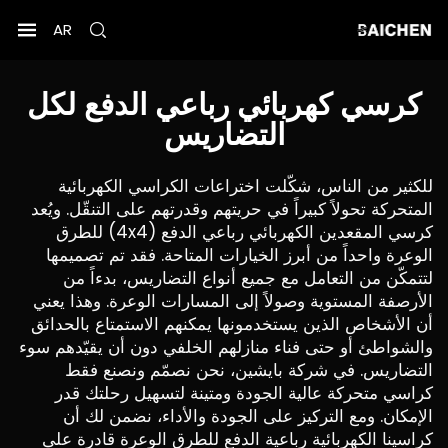
AR
كرسي كهربائي رباعي الدفع لكل
التضاريس
للكثير من الناس، شكّلت اختراعات الكراسي الكهربائية
المتحركة تحولاً كبيراً في حريتهم وقدرتهم على التنقّل. ويُعد
كرسي المقعدين الكهربائي رباعي الدفع (4x4) للطرق
الوعرة واحداً من أبرز الخيارات المتاحة. فقد تم تصميمها
لتتمكّن من التعامل مع جميع أنواع التضاريس، بدءاً من
الأرصفة المستوية وصولاً إلى المسارات الوعرة. وهذا يعني
أن الأشخاص الذين يستخدمونها يمكنهم الاستمتاع بالحدائق
والشواطئ أو حتى فناء منازلهم الخلفي دون أن يقيّدهم سوء
التضاريس. في شركة بايشين، نحن نصمّم ونصنع فقط
كراسي متحركة عالية الجودة ومتينة لتسهيل رحلتك قدر
الإمكان. ومع التركيز على الجودة والأداء، نضمن لك أن
كراسينا الكهربائية رباعية الدفع للطرق الوعرة قادرة على