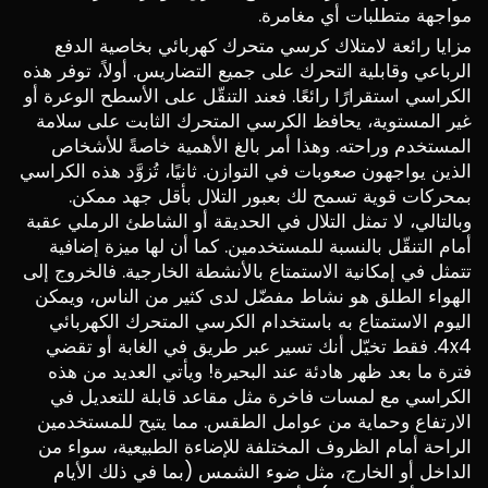
مواجهة متطلبات أي مغامرة.
مزايا رائعة لامتلاك كرسي متحرك كهربائي بخاصية الدفع
الرباعي وقابلية التحرك على جميع التضاريس. أولاً، توفر هذه
الكراسي استقرارًا رائعًا. فعند التنقّل على الأسطح الوعرة أو
غير المستوية، يحافظ الكرسي المتحرك الثابت على سلامة
المستخدم وراحته. وهذا أمر بالغ الأهمية خاصةً للأشخاص
الذين يواجهون صعوبات في التوازن. ثانيًا، تُزوَّد هذه الكراسي
بمحركات قوية تسمح لك بعبور التلال بأقل جهد ممكن.
وبالتالي، لا تمثل التلال في الحديقة أو الشاطئ الرملي عقبة
أمام التنقّل بالنسبة للمستخدمين. كما أن لها ميزة إضافية
تتمثل في إمكانية الاستمتاع بالأنشطة الخارجية. فالخروج إلى
الهواء الطلق هو نشاط مفضّل لدى كثير من الناس، ويمكن
اليوم الاستمتاع به باستخدام الكرسي المتحرك الكهربائي
4x4. فقط تخيّل أنك تسير عبر طريق في الغابة أو تقضي
فترة ما بعد ظهر هادئة عند البحيرة! ويأتي العديد من هذه
الكراسي مع لمسات فاخرة مثل مقاعد قابلة للتعديل في
الارتفاع وحماية من عوامل الطقس. مما يتيح للمستخدمين
الراحة أمام الظروف المختلفة للإضاءة الطبيعية، سواء من
الداخل أو الخارج، مثل ضوء الشمس (بما في ذلك الأيام