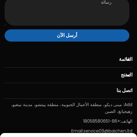
أرسل الآن
القائمة
المنتج
اتصل بنا
Add: مبنى ديكو، منطقة الأعمال الجنوبية، منطقة يينتشو، مدينة نينغبو،
زهيجيانغ، الصين
الهاتف:
+86-18058580651
Email:
service09@baichen.ltd