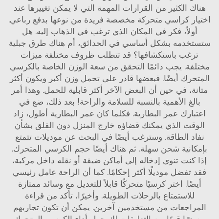
هناك الكثير من القرارات المهمة التي لا يمكن تغييرها عند
اختيار كراسي متحركة مخصصة فريدة من نوعها بدفع رباعي.
أولاً، فكر في المكان الذي ترغب في الذهاب إليه. هل
ستستخدمه بشكل أساسي في الحدائق، أم هناك طرق جبلية
ترغب باستكشافها؟ قد تتطلب ظروف مختلفة ميزات
مختلفة. يجب دائمًا التحقق من سعة الوزن الخاصة بالكرسي
المتحرك أيضًا. فبعضها قادر على تحمل وزن أكبر ويكون أكثر
متانة، في حين أن البعض الآخر أكثر قابلية للحمل. وهذا أمر
بالغ الأهمية بالنسبة للسلامة والراحة! بعد ذلك، ضع في
اعتبارك عمر البطارية. فكلما كان عمر البطارية أطول، زاد
الوقت الذي يمكنك قضاؤه خارج المنزل دون القلق بشأن
نفاد الطاقة. وسترغب أيضًا في البحث عن موديلات تتمتع
بإمكانية شحن سهلة. ثم هناك أيضًا حجم الكرسي المتحرك.
إذا كنت تنوي إدخاله إلى أماكن ضيقة أو نقله داخل مركبة،
فقد تفضل موديلًا أكثر إحكامًا. كما أن الراحة عامل رئيسي
أيضًا. اختر كرسيًا متحركًا قابلاً للتعديل مع وسائد ممتازة
للاستمتاع بالرحلات الطويلة. وأخيرًا، تأكد من قراءة
المراجعات من مستخدمين آخرين. يمكن أن تكون تجاربهم