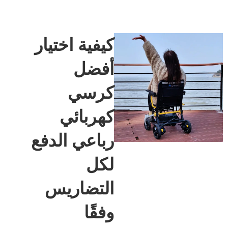
كيفية اختيار
أفضل
كرسي
كهربائي
رباعي الدفع
لكل
التضاريس
وفقًا